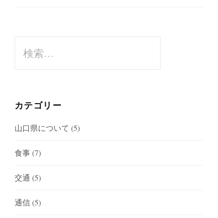
シ
ョ
ン
検
索
:
カテゴリー
山口県について
(5)
食事
(7)
交通
(5)
通信
(5)